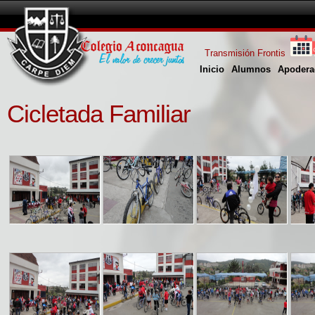
Transmisión Frontis
Inicio
Alumnos
Apodera
Cicletada Familiar