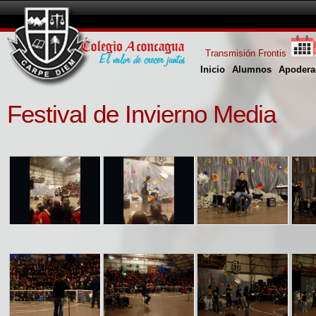
Transmisión Frontis
Inicio
Alumnos
Apodera
Festival de Invierno Media