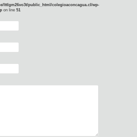
e/lttlgm26vo3t/public_html/colegioaconcagua.cl/wp-
p
on line
51