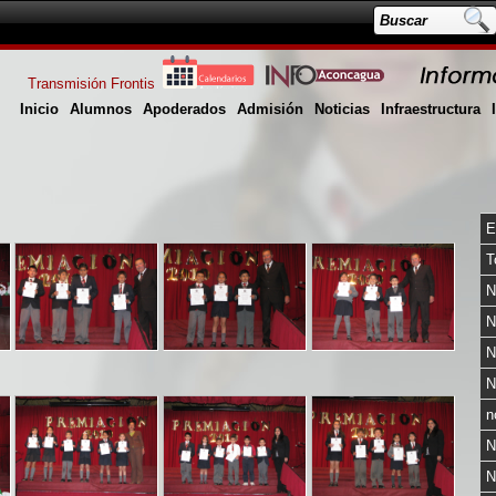
Transmisión Frontis
Inicio
Alumnos
Apoderados
Admisión
Noticias
Infraestructura
E
T
N
N
N
N
n
N
N