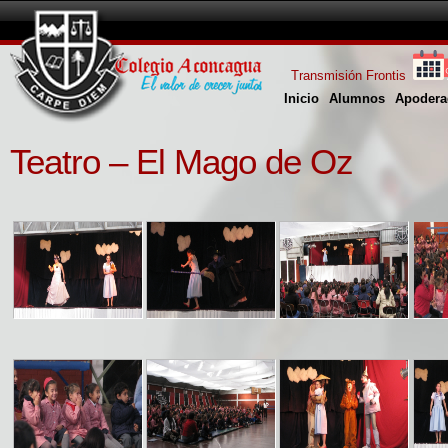
Transmisión Frontis
Inicio
Alumnos
Apodera
Teatro – El Mago de Oz