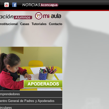
Institucional
Casas
Tutoriales
Contacto
mprendedores
entro General de Padres y Apoderados
irculares