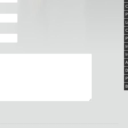
C
P
L
C
P
I
I
A
D
P
B