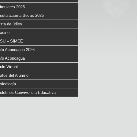
irculares 2026
ostulación a Becas 2026
ista de útiles
asino
SU – SIMCE
nfo Aconcagua 2026
nfo Aconcagua
ula Virtual
atos del Alumno
sicología
oletines Convivencia Educativa