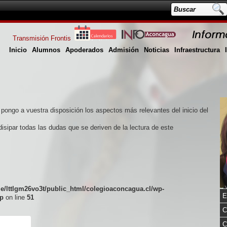
Transmisión Frontis
Inicio
Alumnos
Apoderados
Admisión
Noticias
Infraestructura
pongo a vuestra disposición los aspectos más relevantes del inicio del
isipar todas las dudas que se deriven de la lectura de este
e/lttlgm26vo3t/public_html/colegioaconcagua.cl/wp-
E
p
on line
51
C
C