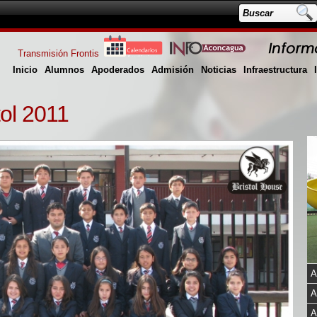
Transmisión Frontis
Inicio
Alumnos
Apoderados
Admisión
Noticias
Infraestructura
tol 2011
A
A
A