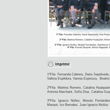
1ºFila: Fernanda Cabrera, Daria Sepúlveda
Valtina Espildora, Vannia Espinoza, Beatri
2ºFila: Martina Romero, Catalina Huaiqui
Antonia Marchant, Sofía Díaz, Catalina Guaj
3ºFila: Ignacio Núñez, Moisés Fernánde
Manaut, Ivo Bernales, Juan Ignacio Muñoz.