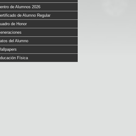
entro de Alumnos 2026
ertificado de Alumno Regular
uadro de Honor
eneraciones
atos del Alumno
allpapers
ducación Física