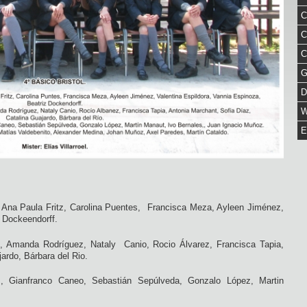
C
C
C
G
D
W
E
, Ana Paula Fritz, Carolina Puentes, Francisca Meza, Ayleen Jiménez,
z Dockeendorff.
an, Amanda Rodríguez, Nataly Canio, Rocio Álvarez, Francisca Tapia,
ardo, Bárbara del Rio.
z, Gianfranco Caneo, Sebastián Sepúlveda, Gonzalo López, Martin