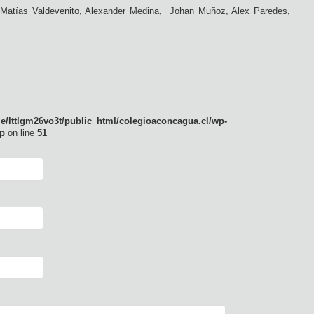
Matías Valdevenito, Alexander Medina, Johan Muñoz, Alex Paredes,
e/lttlgm26vo3t/public_html/colegioaconcagua.cl/wp-
p
on line
51