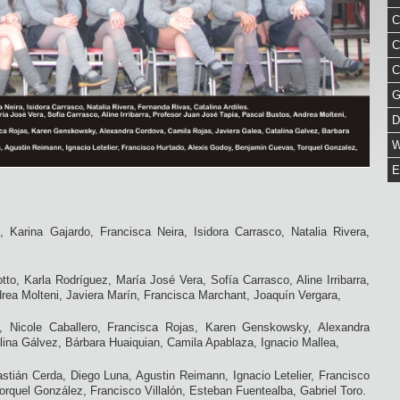
C
C
C
G
D
W
E
 Karina Gajardo, Francisca Neira, Isidora Carrasco, Natalia Rivera,
tto, Karla Rodríguez, María José Vera, Sofía Carrasco, Aline Irribarra,
rea Molteni, Javiera Marín, Francisca Marchant, Joaquín Vergara,
a, Nicole Caballero, Francisca Rojas, Karen Genskowsky, Alexandra
lina Gálvez, Bárbara Huaiquian, Camila Apablaza, Ignacio Mallea,
astián Cerda, Diego Luna, Agustin Reimann, Ignacio Letelier, Francisco
rquel González, Francisco Villalón, Esteban Fuentealba, Gabriel Toro.