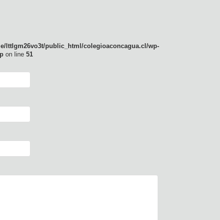
e/lttlgm26vo3t/public_html/colegioaconcagua.cl/wp-
p
on line
51