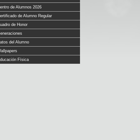
entro de Alumnos 2026
ertificado de Alumno Regular
uadro de Honor
eneraciones
atos del Alumno
allpapers
ducación Física