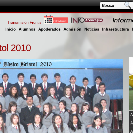
Transmisión Frontis
Inicio
Alumnos
Apoderados
Admisión
Noticias
Infraestructura
tol 2010
A
A
A