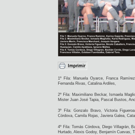
1º Fila: Manuela Oyarce, Franca Ramírez,
Fernanda Rivas, Catalina Ardiles,
2º Fila: Maximiliano Beckar, Ismaela Maglio
Mister Juan José Tapia, Pascal Bustos, And
3º Fila: Gonzalo Bravo, Victoria Figuero
Córdova, Camila Rojas, Javiera Galea, Cata
4º Fila: Tomás Córdova, Diego Villagrán, B
Hurtado, Alexis Godoy, Benjamín Cuevas, To