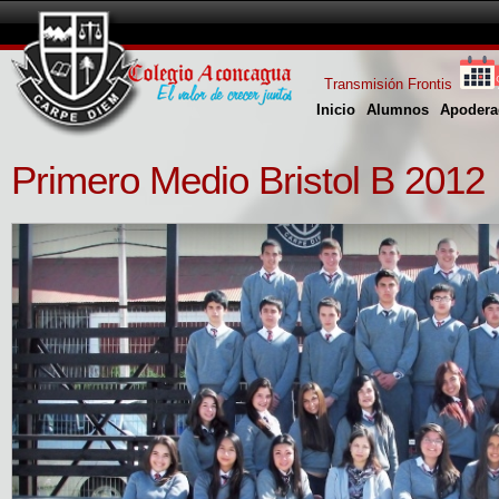
Transmisión Frontis
Inicio
Alumnos
Apodera
Primero Medio Bristol B 2012