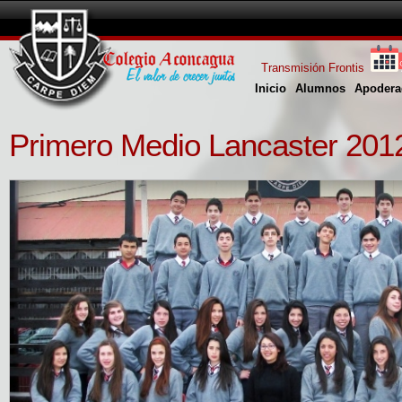
Transmisión Frontis
Inicio
Alumnos
Apodera
Primero Medio Lancaster 201