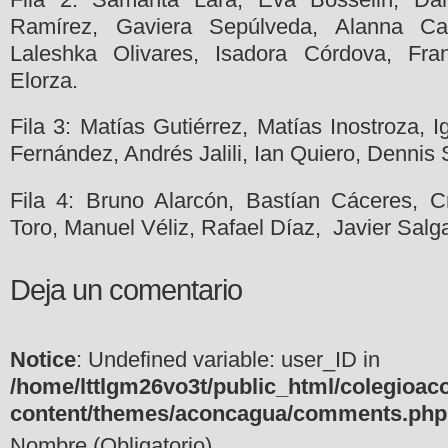
Ramírez, Gaviera Sepúlveda, Alanna Carc
Laleshka Olivares, Isadora Córdova, Fra
Elorza.
Fila 3: Matías Gutiérrez, Matías Inostroza, 
Fernández, Andrés Jalili, Ian Quiero, Dennis 
Fila 4: Bruno Alarcón, Bastían Cáceres, C
Toro, Manuel Véliz, Rafael Díaz, Javier Salg
Deja un comentario
Notice
: Undefined variable: user_ID in
/home/lttlgm26vo3t/public_html/colegioac
content/themes/aconcagua/comments.php
Nombre (Obligatorio)