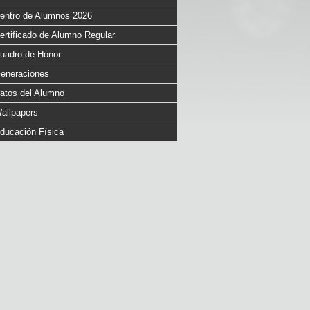
entro de Alumnos 2026
ertificado de Alumno Regular
uadro de Honor
eneraciones
atos del Alumno
allpapers
ducación Física