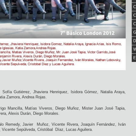
C
C
C
G
D
W
E
 Sofía Gutiérrez, Jhaviera Henriquez, Isidora Gómez, Natalia Araya,
Katia Zamora, Andrea Rojas.
drigo Mancilla, Matías Viveros, Diego Muñoz, Mister Juan José Tapia,
era, Alexis Durán, Diego Morales.
talo Remedy, Javier Muñoz, Vicente Rivera, Joaquín Fernández, Iván
 Vicente Sepúlveda, Cristóbal Díaz, Lucas Aguilera.