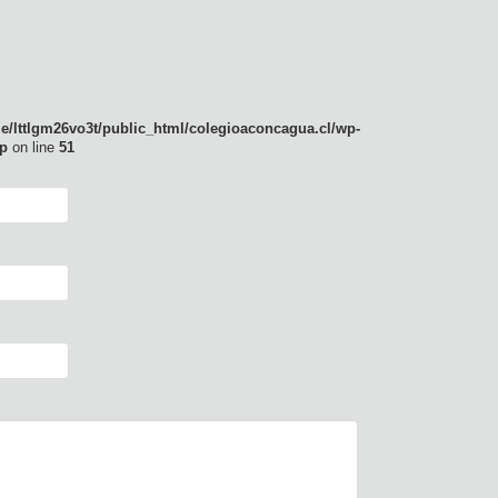
e/lttlgm26vo3t/public_html/colegioaconcagua.cl/wp-
p
on line
51