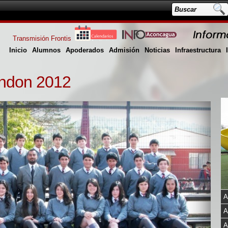
Transmisión Frontis
Inicio
Alumnos
Apoderados
Admisión
Noticias
Infraestructura
ondon 2012
A
A
A