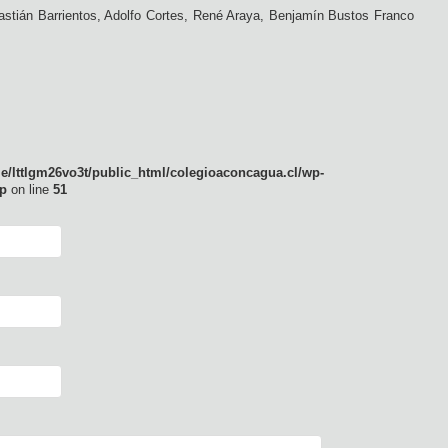
astián Barrientos, Adolfo Cortes, René Araya, Benjamín Bustos Franco
e/lttlgm26vo3t/public_html/colegioaconcagua.cl/wp-
p
on line
51