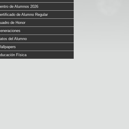
entro de Alumnos 2026
ertificado de Alumno Regular
uadro de Honor
eneraciones
atos del Alumno
allpapers
ducación Física