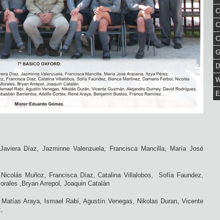
C
C
C
G
D
W
E
, Javiera Díaz, Jazminne Valenzuela, Francisca Mancilla, María José
, Nicolás Muñoz, Francisca Díaz, Catalina Villalobos, Sofía Faundez,
orales ,Bryan Arrepol, Joaquin Catalán
 Matías Araya, Ismael Rabí, Agustín Venegas, Nikolas Duran, Vicente
,