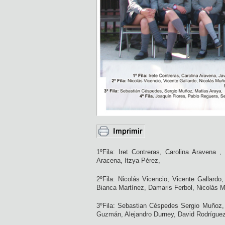
1ºFila: Iret Contreras, Carolina Aravena 
Aracena, Itzya Pérez,
2ºFila: Nicolás Vicencio, Vicente Gallardo
Bianca Martínez, Damaris Ferbol, Nicolás M
3ºFila: Sebastian Céspedes Sergio Muñoz,
Guzmán, Alejandro Durney, David Rodríguez