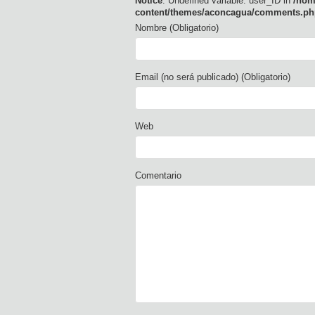
Notice
: Undefined variable: user_ID in
/hom
content/themes/aconcagua/comments.ph
Nombre (Obligatorio)
Email (no será publicado) (Obligatorio)
Web
Comentario