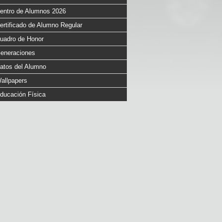
entro de Alumnos 2026
ertificado de Alumno Regular
uadro de Honor
eneraciones
atos del Alumno
allpapers
ducación Física