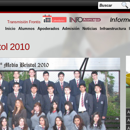
Transmisión Frontis
Inicio
Alumnos
Apoderados
Admisión
Noticias
Infraestructura
tol 2010
A
A
A