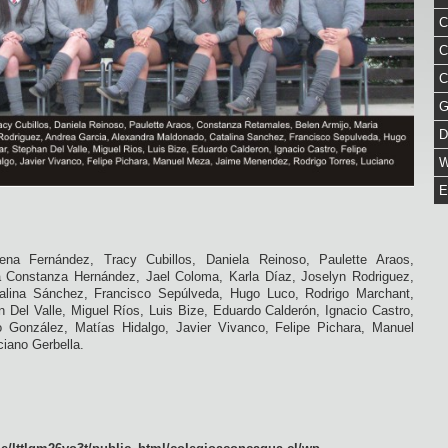
C
C
C
G
D
W
E
rena Fernández, Tracy Cubillos, Daniela Reinoso, Paulette Araos,
 Constanza Hernández, Jael Coloma, Karla Díaz, Joselyn Rodriguez,
alina Sánchez, Francisco Sepúlveda, Hugo Luco, Rodrigo Marchant,
n Del Valle, Miguel Ríos, Luis Bize, Eduardo Calderón, Ignacio Castro,
co González, Matías Hidalgo, Javier Vivanco, Felipe Pichara, Manuel
iano Gerbella.