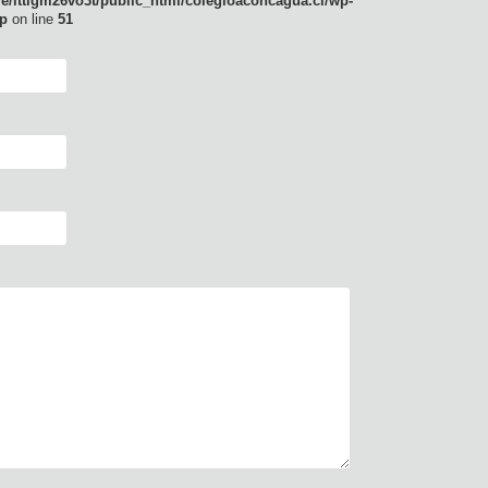
e/lttlgm26vo3t/public_html/colegioaconcagua.cl/wp-
p
on line
51