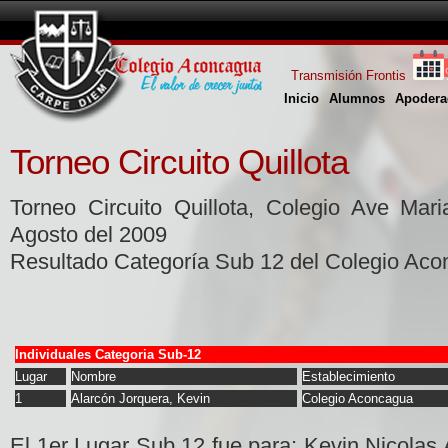
Transmisión Frontis
Inicio
Alumnos
Apodera
Torneo Circuito Quillota
Torneo Circuito Quillota, Colegio Ave Mar
Agosto del 2009
Resultado Categoría Sub 12 del Colegio Aco
Individuales Categoria Sub-12
Lugar
Nombre
Establecimiento
1
Alarcón Jorquera, Kevin
Colegio Aconcagua
El 1er Lugar Sub 12 fue para: Kevin Nicolas 