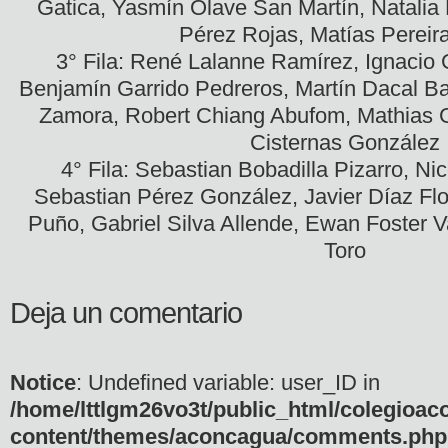
Gatica, Yasmín Olave San Martín, Natalia
Pérez Rojas, Matías Pereira
3° Fila: René Lalanne Ramírez, Ignacio 
Benjamín Garrido Pedreros, Martín Dacal Ba
Zamora, Robert Chiang Abufom, Mathias G
Cisternas González
4° Fila: Sebastian Bobadilla Pizarro, N
Sebastian Pérez González, Javier Díaz Flo
Puño, Gabriel Silva Allende, Ewan Foster 
Toro
Deja un comentario
Notice
: Undefined variable: user_ID in
/home/lttlgm26vo3t/public_html/colegioac
content/themes/aconcagua/comments.php