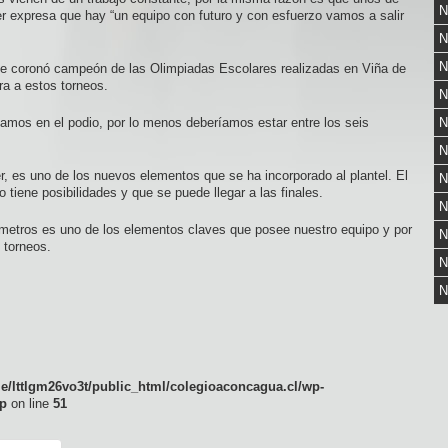
N
r expresa que hay “un equipo con futuro y con esfuerzo vamos a salir
N
N
se
coronó campeón de las Olimpiadas Escolares realizadas en Viña de
ra a estos torneos.
N
amos en el podio, por lo menos deberíamos estar entre los seis
N
N
, es uno de los nuevos elementos que se ha incorporado al plantel. El
N
 tiene posibilidades y que se puede llegar a las finales.
N
ímetros es uno de los elementos claves que posee nuestro equipo y por
N
 torneos.
N
N
e/lttlgm26vo3t/public_html/colegioaconcagua.cl/wp-
p
on line
51