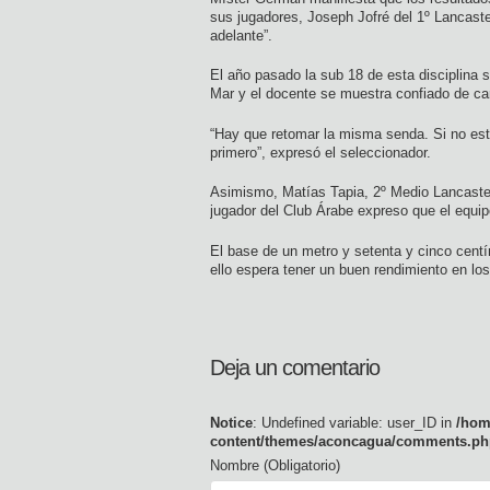
sus jugadores, Joseph Jofré del 1º Lancaste
adelante”.
El año pasado la sub 18 de esta disciplina 
Mar y el docente se muestra confiado de ca
“Hay que retomar la misma senda. Si no est
primero”, expresó el seleccionador.
Asimismo, Matías Tapia, 2º Medio Lancaster
jugador del Club Árabe expreso que el equipo
El base de un metro y setenta y cinco cent
ello espera tener un buen rendimiento en los
Deja un comentario
Notice
: Undefined variable: user_ID in
/hom
content/themes/aconcagua/comments.ph
Nombre (Obligatorio)