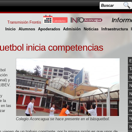
Transmisión Frontis
Inicio
Alumnos
Apoderados
Admisión
Noticias
Infraestructura
etbol inicia competencias
E
T
tbol
ación
N
nal) y
 LIBEV.
N
N
 y
e la
N
 en las
n
zar
N
Colegio Aconcagua se hace presente en el básquetbol.
N
s vienen de un trabajo constante, por la misma razón es que unos de