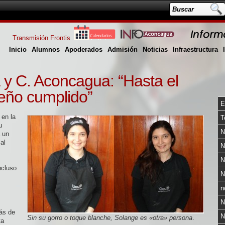
Transmisión Frontis
Inicio
Alumnos
Apoderados
Admisión
Noticias
Infraestructura
y C. Aconcagua: “Hasta el
eño cumplido”
E
 en la
T
u
N
 un
al
N
N
ncluso
N
n
N
ás de
N
Sin su gorro o toque blanche, Solange es «otra» persona
.
ta