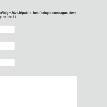
e/lttlgm26vo3t/public_html/colegioaconcagua.cl/wp-
p
on line
51