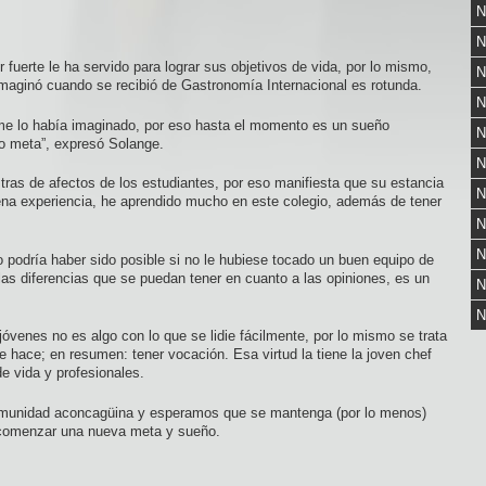
N
N
 fuerte le ha servido para lograr sus objetivos de vida, por lo mismo,
N
imaginó cuando se recibió de Gastronomía Internacional es rotunda.
N
 me lo había imaginado, por eso hasta el momento es un sueño
N
o meta”, expresó Solange.
N
stras de afectos de los estudiantes, por eso manifiesta que su estancia
N
uena experiencia, he aprendido mucho en este colegio, además de tener
N
N
 podría haber sido posible si no le hubiese tocado un buen equipo de
 las diferencias que se puedan tener en cuanto a las opiniones, es un
N
N
óvenes no es algo con lo que se lidie fácilmente, por lo mismo se trata
e hace; en resumen: tener vocación. Esa virtud la tiene la joven chef
e vida y profesionales.
omunidad aconcagüina y esperamos que se mantenga (por lo menos)
comenzar una nueva meta y sueño.