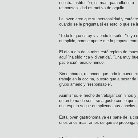
nuestra institución; es más, para ella esta
responsabilidad es motivo de orgullo.
La joven cree que
su personalidad y carácter
cuando se le pregunta si es esto lo que se 
“Todo lo que estoy viviendo lo soñé. Yo ya
cumplido, porque aparte me lo propuse com
El día a día de la miss está repleto de mue
aquí “ha sido rica y divertida”. “Una muy b
paciencia”, añadió riendo.
Sin embargo, reconoce que todo lo bueno no
trabajo en la cocina, puesto que a pesar de
grupo ameno y “responsable”.
Asimismo, el hecho de trabajar con niños y j
de un tema de sentirse a gusto con lo que s
que espera seguir cumpliendo sus anhelos d
Esta joven gastrónoma ya es parte de la c
unos años más, antes de que se proponga 