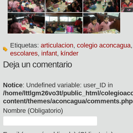
Etiquetas:
articulacion
,
colegio aconcagua
escolares
,
infant
,
kínder
Deja un comentario
Notice
: Undefined variable: user_ID in
/home/lttlgm26vo3t/public_html/colegioac
content/themes/aconcagua/comments.php
Nombre (Obligatorio)