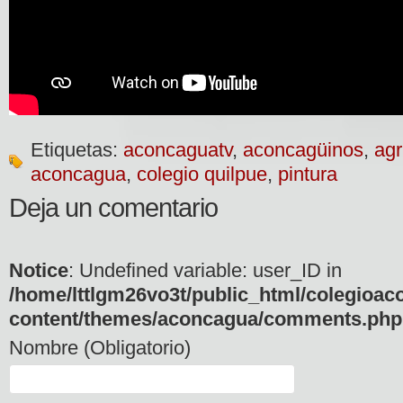
Etiquetas:
aconcaguatv
,
aconcagüinos
,
agr
aconcagua
,
colegio quilpue
,
pintura
Deja un comentario
Notice
: Undefined variable: user_ID in
/home/lttlgm26vo3t/public_html/colegioac
content/themes/aconcagua/comments.php
Nombre (Obligatorio)