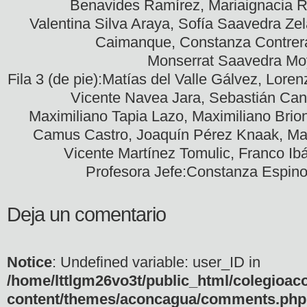
Benavides Ramírez, Mariaignacia 
Valentina Silva Araya, Sofía Saavedra Ze
Caimanque, Constanza Contrera
Monserrat Saavedra Mo
Fila 3 (de pie):Matías del Valle Gálvez, Lor
Vicente Navea Jara, Sebastián Ca
Maximiliano Tapia Lazo, Maximiliano Bri
Camus Castro, Joaquín Pérez Knaak, Mar
Vicente Martínez Tomulic, Franco Ib
Profesora Jefe:Constanza Espin
Deja un comentario
Notice
: Undefined variable: user_ID in
/home/lttlgm26vo3t/public_html/colegioac
content/themes/aconcagua/comments.php