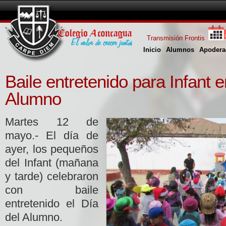
Transmisión Frontis
Inicio
Alumnos
Apodera
Baile entretenido para Infant e
Alumno
Martes 12 de
mayo.- El día de
ayer, los pequeños
del Infant (mañana
y tarde) celebraron
con baile
entretenido el Día
del Alumno.