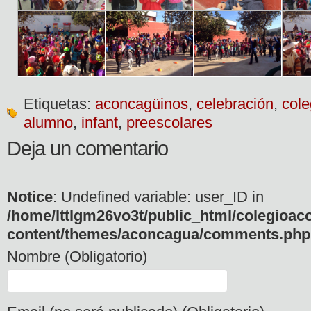
Etiquetas:
aconcagüinos
,
celebración
,
cole
alumno
,
infant
,
preescolares
Deja un comentario
Notice
: Undefined variable: user_ID in
/home/lttlgm26vo3t/public_html/colegioac
content/themes/aconcagua/comments.php
Nombre (Obligatorio)