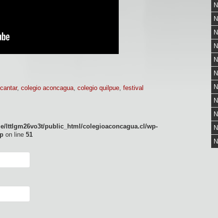
N
N
N
N
N
N
N
cantar
,
colegio aconcagua
,
colegio quilpue
,
festival
N
N
e/lttlgm26vo3t/public_html/colegioaconcagua.cl/wp-
N
p
on line
51
N