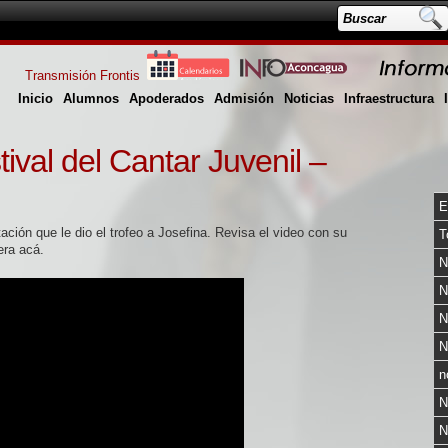
Transmisión Frontis
Inicio
Alumnos
Apoderados
Admisión
Noticias
Infraestructura
val del Cantar Juvenil –
E
ción que le dio el trofeo a Josefina. Revisa el video con su
T
era acá.
N
N
N
N
n
N
N