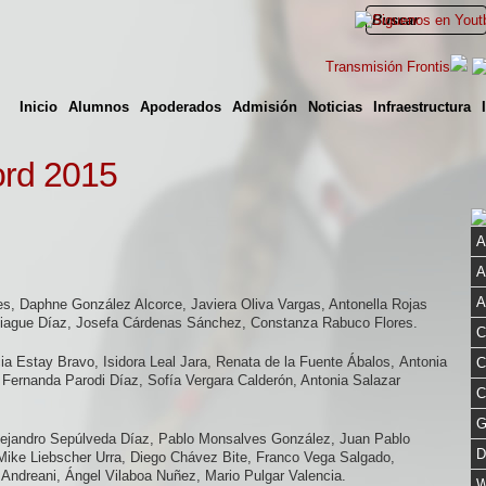
Transmisión Frontis
Inicio
Alumnos
Apoderados
Admisión
Noticias
Infraestructura
ord 2015
A
A
A
s, Daphne González Alcorce, Javiera Oliva Vargas, Antonella Rojas
albiague Díaz, Josefa Cárdenas Sánchez, Constanza Rabuco Flores.
C
a Estay Bravo, Isidora Leal Jara, Renata de la Fuente Ábalos, Antonia
C
a Fernanda Parodi Díaz, Sofía Vergara Calderón, Antonia Salazar
C
G
ejandro Sepúlveda Díaz, Pablo Monsalves González, Juan Pablo
D
ike Liebscher Urra, Diego Chávez Bite, Franco Vega Salgado,
Andreani, Ángel Vilaboa Nuñez, Mario Pulgar Valencia.
W