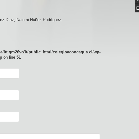
E
áez Díaz, Naiomi Núñez Rodríguez.
e/lttlgm26vo3t/public_html/colegioaconcagua.cl/wp-
p
on line
51