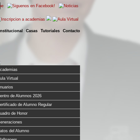
Institucional
Casas
Tutoriales
Contacto
cademias
ula Virtual
nuarios
entro de Alumnos 2026
ertificado de Alumno Regular
uadro de Honor
eneraciones
atos del Alumno
allpapers