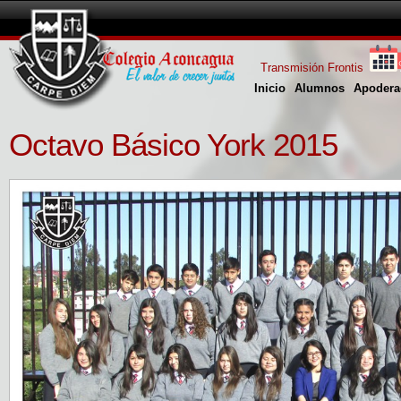
Transmisión Frontis
Inicio
Alumnos
Apodera
Octavo Básico York 2015