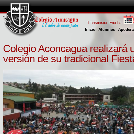
Transmisión Frontis
Inicio
Alumnos
Apodera
Colegio Aconcagua realizará 
versión de su tradicional Fies