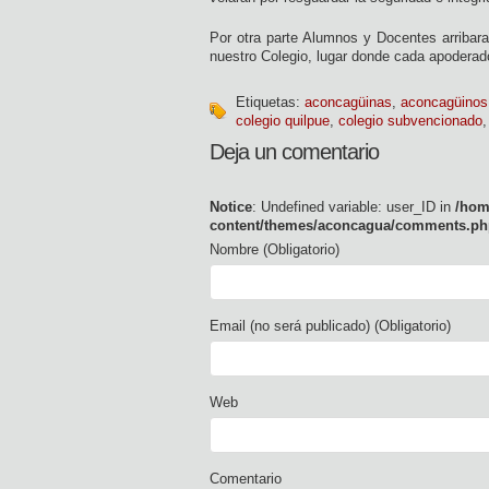
Por otra parte Alumnos y Docentes arribar
nuestro Colegio, lugar donde cada apoderado
Etiquetas:
aconcagüinas
,
aconcagüinos
colegio quilpue
,
colegio subvencionado
Deja un comentario
Notice
: Undefined variable: user_ID in
/hom
content/themes/aconcagua/comments.ph
Nombre (Obligatorio)
Email (no será publicado) (Obligatorio)
Web
Comentario