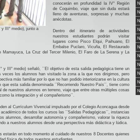
conocerán en profundidad la IV° Región
N
de Coquimbo, viaje que sin duda estará
N
lleno de aventuras, sorpresas y muchas
anécdotas.
N
 y III° medio), junto a
N
Dentro del itinerario de actividades
nuestros estudiantes podrán visitar
N
lugares como Pisco Elqui, Paihuano, El
Embalse Puclaro, Vicuña, El Restaurado
N
io Mamayuca, La Cruz del Tercer Milenio, El Faro de La Serena y La
N
N
° y III° medio) señaló, ´´El objetivo de esta salida pedagógica tiene un
N
 veces los alumnos han visitado la zona a la que nos dirigimos, pero
ctiva más familiar por lo que no han podido interiorizarse en la cultura
N
to que esta salida denominada ´´Recorriendo Nuestro País´´, tiene como
al de nuestros alumnos en terreno, viaje que entre otras múltiples cosas
N
como la integración y el compañerismo´´.
den al Currículum Vivencial impulsado por el Colegio Aconcagua desde
o académico de todos los cursos las ´´Salidas Pedagógicas´´, instancias
los alumnos, desarrollar autonomía y compañerismo, valorar la riqueza
ando a nuestros alumnos desde una perspectiva más didáctica y lúdica.
os estarán en todo momento al cuidado de nuestros 8 Docentes quienes
idad física de todos nuestros estudiantes.