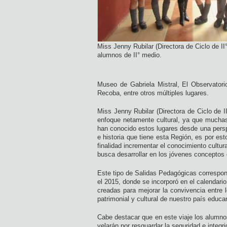
Miss Jenny Rubilar (Directora de Ciclo de II°
alumnos de II° medio.
Museo de Gabriela Mistral, El Observator
Recoba, entre otros múltiples lugares.
Miss Jenny Rubilar (Directora de Ciclo de II
enfoque netamente cultural, ya que muchas
han conocido estos lugares desde una perspe
e historia que tiene esta Región, es por es
finalidad incrementar el conocimiento cultur
busca desarrollar en los jóvenes conceptos 
Este tipo de Salidas Pedagógicas correspon
el 2015, donde se incorporó en el calendari
creadas para mejorar la convivencia entre 
patrimonial y cultural de nuestro país educ
Cabe destacar que en este viaje los alumn
velarán por resguardar la seguridad e integr