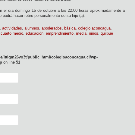
an el día domingo 16 de octubre a las 22:00 horas aproximadamente a
 podrá hacer retiro personalmente de su hijo (a).
,
actividades
,
alumnos
,
apoderados
,
básica
,
colegio aconcagua
,
,
cuarto medio
,
educación
,
emprendimiento
,
media
,
niños
,
quilpué
e/lttlgm26vo3t/public_html/colegioaconcagua.cl/wp-
p
on line
51