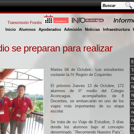
Transmisión Frontis
Inicio
Alumnos
Apoderados
Admisión
Noticias
Infraestructura
io se preparan para realizar
E
Martes 04 de Octubre.- Los estudiantes
T
visitarán la IV Región de Coquimbo.
N
El próximo Jueves 13 de Octubre, 172
N
alumnos de II° medio del Colegio
N
Aconcagua, acompañados de 8
Docentes, se embarcarán en uno de los
N
viajes más importantes de su etapa
escolar.
n
N
Se trata de su Viaje de Estudios, 3 días
donde los alumnos bajo el concepto
N
denominado ´´Recorriendo Nuestro País´´,