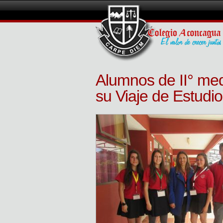
Alumnos de II° med
su Viaje de Estudio