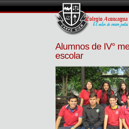
Alumnos de IV° me
escolar