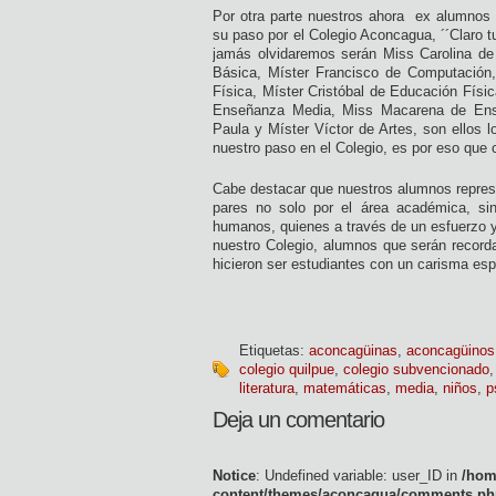
Por otra parte nuestros ahora ex alumnos 
su paso por el Colegio Aconcagua, ´´Claro 
jamás olvidaremos serán Miss Carolina de 
Básica, Míster Francisco de Computación
Física, Míster Cristóbal de Educación Físi
Enseñanza Media, Miss Macarena de Ens
Paula y Míster Víctor de Artes, son ellos 
nuestro paso en el Colegio, es por eso que
Cabe destacar que nuestros alumnos repres
pares no solo por el área académica, si
humanos, quienes a través de un esfuerzo 
nuestro Colegio, alumnos que serán recorda
hicieron ser estudiantes con un carisma esp
Etiquetas:
aconcagüinas
,
aconcagüinos
colegio quilpue
,
colegio subvencionado
literatura
,
matemáticas
,
media
,
niños
,
p
Deja un comentario
Notice
: Undefined variable: user_ID in
/hom
content/themes/aconcagua/comments.ph