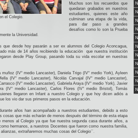
Muchos son los recuerdos que
N
quedaran grabados en nuestros
N
estudiantes, quienes este año
n el Colegio.
culminan una etapa de la vida,
N
para dar paso a grandes
N
desafíos como lo son la Prueba
rmente la Universidad.
N
ios que desde hoy pasarán a ser ex alumnos del Colegio Aconcagua,
N
ado más de 14 años recibiendo la educación que nuestra institución
N
egaron desde Play Group, pasando toda su vida escolar en nuestras
N
N
muñoz (IV° medio Lancaster), Daniela Trigo (IV° medio York), Ayleen
ella (IV° medio Lancaster), Nicolás Carvajal (IV° medio Lancaster),
N
arrasco (IV° medio Lancaster), Gabriela Araya (IV° medio York), Javier
ra (IV° medio Lancaster), Carlos Flores (IV° medio Bristol), Tomás
N
uienes llegaron en Infant a nuestro Colegio y que hoy dicen adiós a
ue los vio dar sus primeros pasos en la educación.
urante años han acompañado a nuestros estudiantes, debido a esto
as cosas que más echarán de menos después del término de esta etapa
e menos al Colegio ya que fue nuestra segunda casa durante años, a
como hermanos, a nuestros Docentes que fueron como nuestra familia,
s alianzas, extrañaremos muchas cosas del Colegio´´.