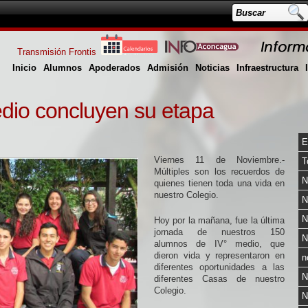
Transmisión Frontis
Inicio
Alumnos
Apoderados
Admisión
Noticias
Infraestructura
dio concluyen su etapa
E
Viernes 11 de Noviembre.-
T
Múltiples son los recuerdos de
N
quienes tienen toda una vida en
nuestro Colegio.
N
N
Hoy por la mañana, fue la última
jornada de nuestros 150
N
alumnos de IV° medio, que
dieron vida y representaron en
n
diferentes oportunidades a las
N
diferentes Casas de nuestro
Colegio.
N