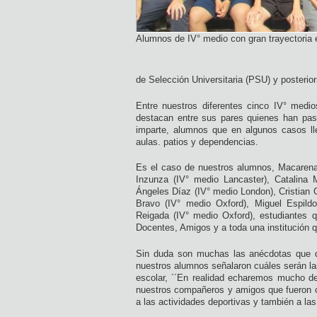
Alumnos de IV° medio con gran trayectoria e
de Selección Universitaria (PSU) y posterio
Entre nuestros diferentes cinco IV° med
destacan entre sus pares quienes han pas
imparte, alumnos que en algunos casos ll
aulas. patios y dependencias.
Es el caso de nuestros alumnos, Macarena 
Inzunza (IV° medio Lancaster), Catalina M
Ángeles Díaz (IV° medio London), Cristian C
Bravo (IV° medio Oxford), Miguel Espildo
Reigada (IV° medio Oxford), estudiantes q
Docentes, Amigos y a toda una institución q
Sin duda son muchas las anécdotas que d
nuestros alumnos señalaron cuáles serán l
escolar, ´´En realidad echaremos mucho d
nuestros compañeros y amigos que fueron 
a las actividades deportivas y también a la