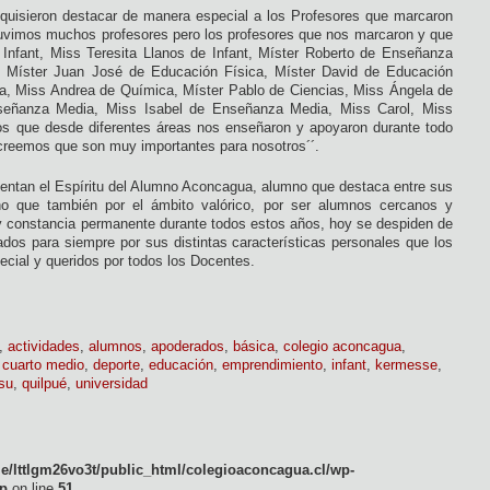
quisieron destacar de manera especial a los Profesores que marcaron
tuvimos muchos profesores pero los profesores que nos marcaron y que
Infant, Miss Teresita Llanos de Infant, Míster Roberto de Enseñanza
, Míster Juan José de Educación Física, Míster David de Educación
ca, Miss Andrea de Química, Míster Pablo de Ciencias, Miss Ángela de
eñanza Media, Miss Isabel de Enseñanza Media, Miss Carol, Miss
los que desde diferentes áreas nos enseñaron y apoyaron durante todo
 creemos que son muy importantes para nosotros´´.
entan el Espíritu del Alumno Aconcagua, alumno que destaca entre sus
no que también por el ámbito valórico, por ser alumnos cercanos y
y constancia permanente durante todos estos años, hoy se despiden de
dos para siempre por sus distintas características personales que los
ecial y queridos por todos los Docentes.
,
actividades
,
alumnos
,
apoderados
,
básica
,
colegio aconcagua
,
,
cuarto medio
,
deporte
,
educación
,
emprendimiento
,
infant
,
kermesse
,
su
,
quilpué
,
universidad
e/lttlgm26vo3t/public_html/colegioaconcagua.cl/wp-
p
on line
51