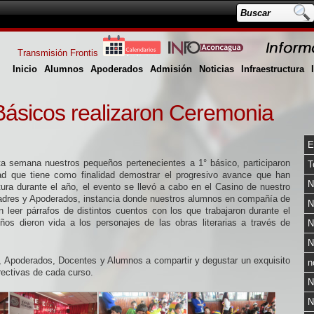
Transmisión Frontis
Inicio
Alumnos
Apoderados
Admisión
Noticias
Infraestructura
Básicos realizaron Ceremonia
E
a semana nuestros pequeños pertenecientes a 1° básico, participaron
T
ad que tiene como finalidad demostrar el progresivo avance que han
N
tura durante el año, el evento se llevó a cabo en el Casino de nuestro
Padres y Apoderados, instancia donde nuestros alumnos en compañía de
N
 leer párrafos de distintos cuentos con los que trabajaron durante el
os dieron vida a los personajes de las obras literarias a través de
N
N
es, Apoderados, Docentes y Alumnos a compartir y degustar un exquisito
n
rectivas de cada curso.
N
N