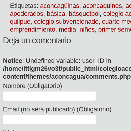
Etiquetas:
aconcagüinas
,
aconcagüinos
,
a
apoderados
,
básica
,
básquetbol
,
colegio 
quilpue
,
colegio subvencionado
,
cuarto me
emprendimiento
,
media
,
niños
,
primer sem
Deja un comentario
Notice
: Undefined variable: user_ID in
/home/lttlgm26vo3t/public_html/colegioac
content/themes/aconcagua/comments.php
Nombre (Obligatorio)
Email (no será publicado) (Obligatorio)