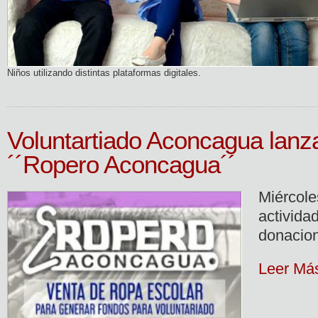
Niños utilizando distintas plataformas digitales.
Voluntartiado Aconcagua lan
´´Ropero Aconcagua´´
Miérco
activida
donacio
Leer Má