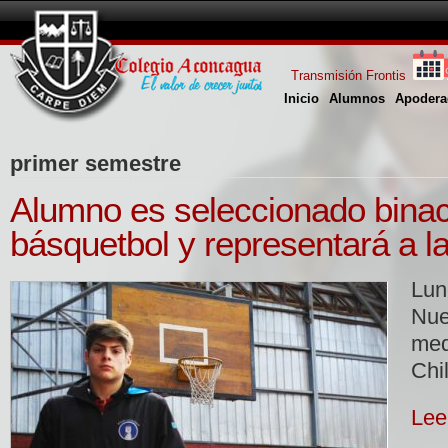
Transmisión Frontis
Inicio
Alumnos
Apodera
primer semestre
Alumno es seleccionado binac
básquetbol y representará a l
Lu
Nu
me
Chi
Lee