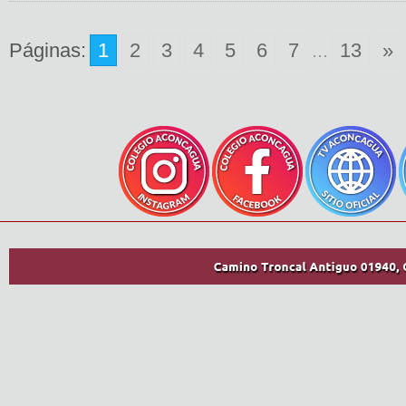
Páginas:
1
2
3
4
5
6
7
...
13
»