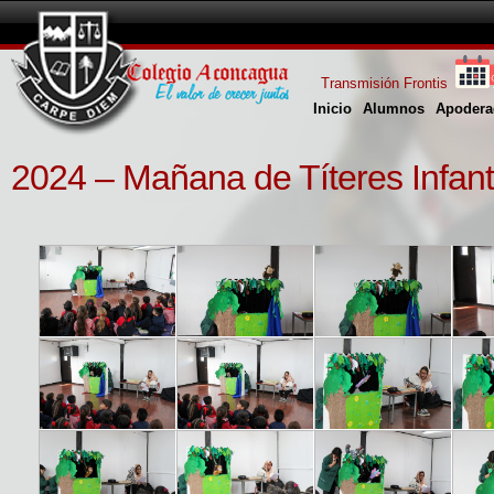
Transmisión Frontis
Inicio
Alumnos
Apodera
2024 – Mañana de Títeres Infan