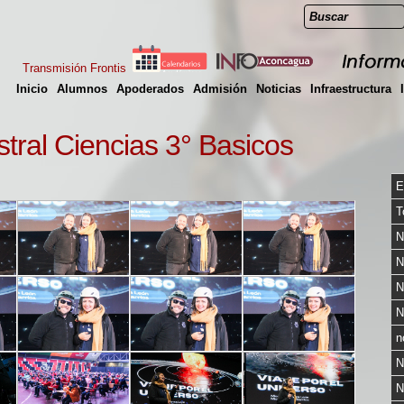
Transmisión Frontis
Inicio
Alumnos
Apoderados
Admisión
Noticias
Infraestructura
tral Ciencias 3° Basicos
E
T
N
N
N
N
n
N
N