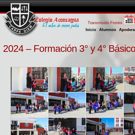
Transmisión Frontis
Inicio
Alumnos
Apodera
2024 – Formación 3° y 4° Básic