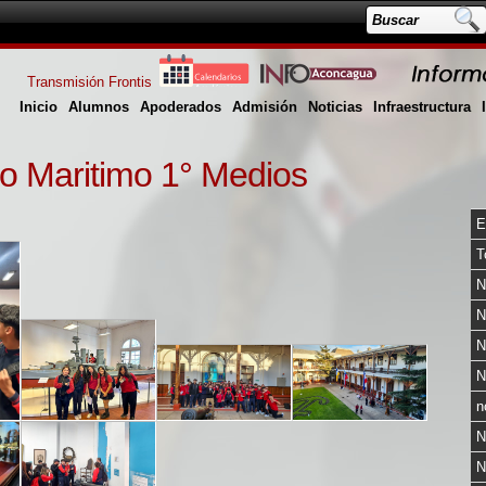
Transmisión Frontis
Inicio
Alumnos
Apoderados
Admisión
Noticias
Infraestructura
o Maritimo 1° Medios
E
T
N
N
N
N
n
N
N