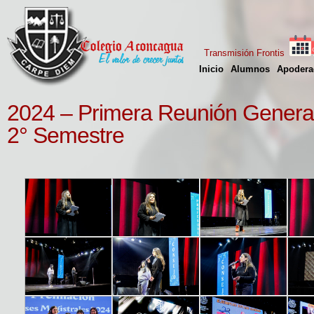
Transmisión Frontis
Inicio
Alumnos
Apodera
2024 – Primera Reunión General
2° Semestre