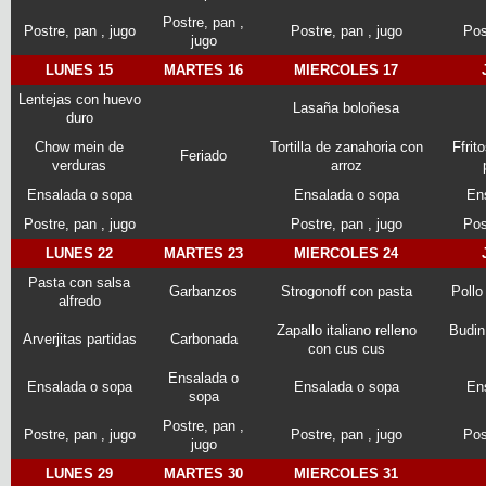
Postre, pan ,
Postre, pan , jugo
Postre, pan , jugo
Pos
jugo
LUNES 15
MARTES 16
MIERCOLES 17
Lentejas con huevo
Lasaña boloñesa
duro
Chow mein de
Tortilla de zanahoria con
Ffrit
Feriado
verduras
arroz
Ensalada o sopa
Ensalada o sopa
En
Postre, pan , jugo
Postre, pan , jugo
Pos
LUNES 22
MARTES 23
MIERCOLES 24
Pasta con salsa
Garbanzos
Strogonoff con pasta
Pollo
alfredo
Zapallo italiano relleno
Budin
Arverjitas partidas
Carbonada
con cus cus
Ensalada o
Ensalada o sopa
Ensalada o sopa
En
sopa
Postre, pan ,
Postre, pan , jugo
Postre, pan , jugo
Pos
jugo
LUNES 29
MARTES 30
MIERCOLES 31