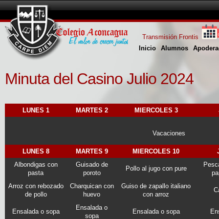
Transmisión Frontis
Inicio
Alumnos
Apodera
Minuta del Casino Julio 2024
LUNES 1
MARTES 2
MIERCOLES 3
Vacaciones
LUNES 8
MARTES 9
MIERCOLES 10
Albondigas con
Guisado de
Pesca
Pollo al jugo con pure
pasta
poroto
pa
Arroz con rebozado
Charquican con
Guiso de zapallo italiano
C
de pollo
huevo
con arroz
Ensalada o
Ensalada o sopa
Ensalada o sopa
En
sopa