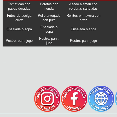
Tomatican con
Porotos con
Asado aleman con
papas doradas
rienda
verduras salteadas
Fritos de acelga
Pollo arverjado
Rollitos primavera con
arroz
con pure
arroz
Ensalada o
Ensalada o sopa
Ensalada o sopa
sopa
Postre, pan ,
Postre, pan , jugo
Postre, pan , jugo
jugo