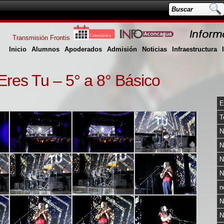
Transmisión Frontis
Inicio
Alumnos
Apoderados
Admisión
Noticias
Infraestructura
Eres Tu – 5° a 8° Básico
E
T
N
N
N
N
n
N
N