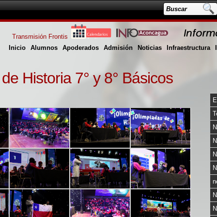
Transmisión Frontis
Inicio
Alumnos
Apoderados
Admisión
Noticias
Infraestructura
de Historia 7° y 8° Básicos
E
T
N
N
N
N
n
N
N