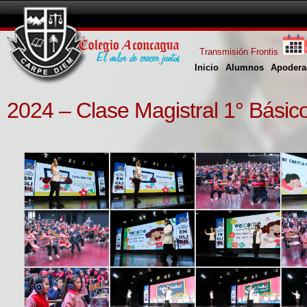
Transmisión Frontis
Inicio
Alumnos
Apodera
2024 – Clase Magistral 1° Básic