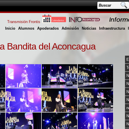
Transmisión Frontis
Inicio
Alumnos
Apoderados
Admisión
Noticias
Infraestructura
La Bandita del Aconcagua
E
T
N
N
N
N
n
N
N