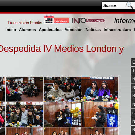
Transmisión Frontis
Inicio
Alumnos
Apoderados
Admisión
Noticias
Infraestructura
Despedida IV Medios London y
E
T
N
N
N
N
n
N
N