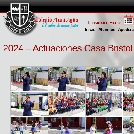
Transmisión Frontis
Inicio
Alumnos
Apodera
2024 – Actuaciones Casa Bristol