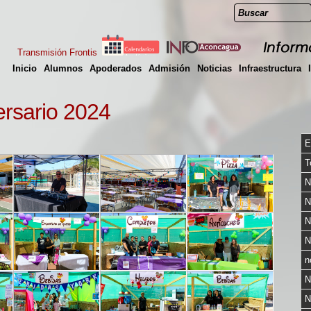
Transmisión Frontis
Inicio
Alumnos
Apoderados
Admisión
Noticias
Infraestructura
ersario 2024
E
T
N
N
N
N
n
N
N