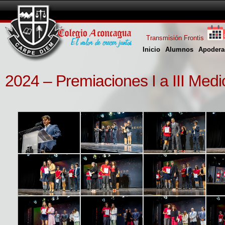
Transmisión Frontis
Inicio
Alumnos
Apodera
2024 – Premiaciones I a III Medi