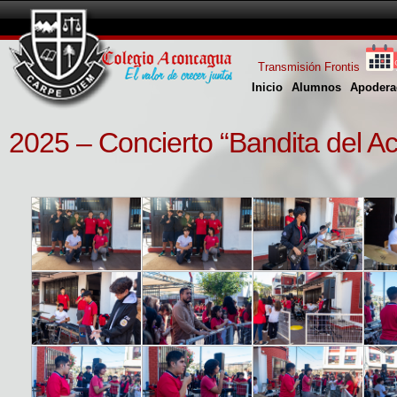
Transmisión Frontis
Inicio
Alumnos
Apodera
2025 – Concierto “Bandita del 