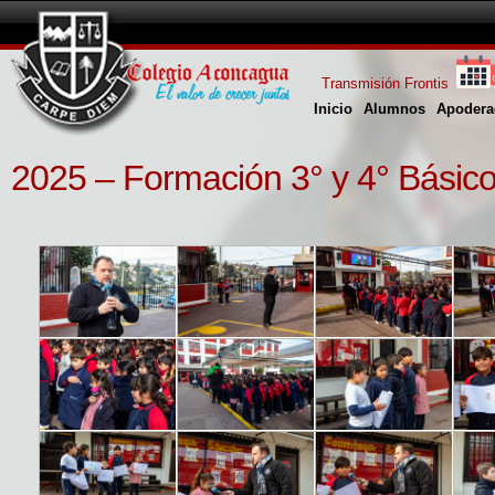
Transmisión Frontis
Inicio
Alumnos
Apodera
2025 – Formación 3° y 4° Básic