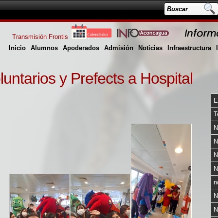
Transmisión Frontis
Inicio
Alumnos
Apoderados
Admisión
Noticias
Infraestructura
luntarios y Prefects a Hospital
E
T
N
N
N
N
n
N
N