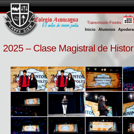
Transmisión Frontis
Inicio
Alumnos
Apodera
2025 – Clase Magistral de Histor