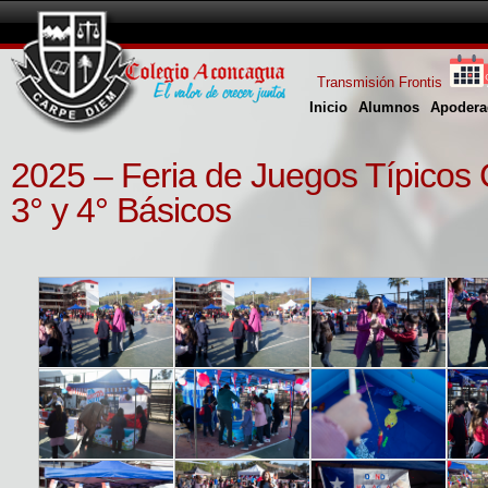
Transmisión Frontis
Inicio
Alumnos
Apodera
2025 – Feria de Juegos Típicos C
3° y 4° Básicos