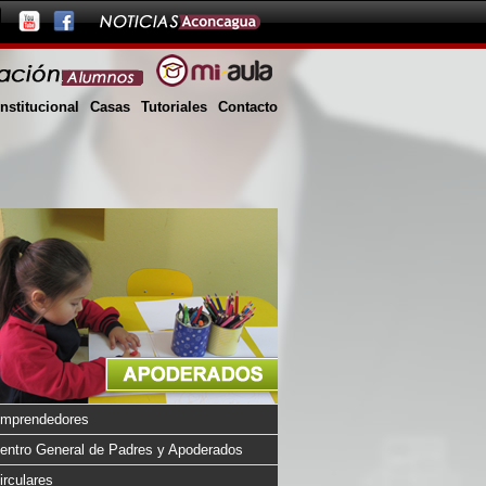
Institucional
Casas
Tutoriales
Contacto
mprendedores
entro General de Padres y Apoderados
irculares