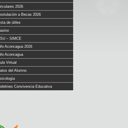
irculares 2026
ostulación a Becas 2026
ista de útiles
asino
SU – SIMCE
nfo Aconcagua 2026
nfo Aconcagua
ula Virtual
atos del Alumno
sicología
oletines Convivencia Educativa