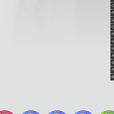
C
P
L
C
P
I
I
A
D
P
B