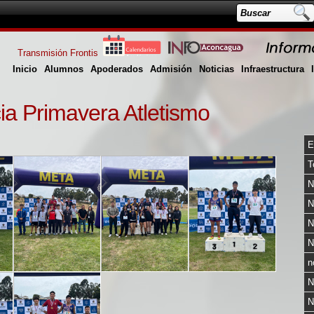
Transmisión Frontis
Inicio
Alumnos
Apoderados
Admisión
Noticias
Infraestructura
a Primavera Atletismo
E
T
N
N
N
N
n
N
N